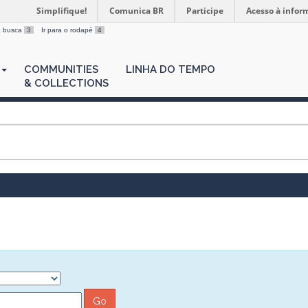
Simplifique!
Comunica BR
Participe
Acesso à infor
 a busca
3
Ir para o rodapé
4
COMMUNITIES
LINHA DO TEMPO
& COLLECTIONS