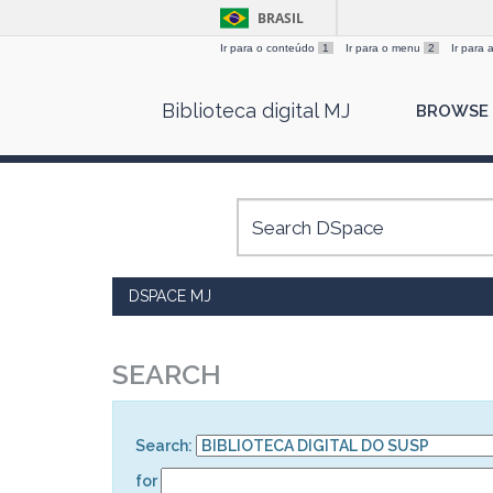
BRASIL
Ir para o conteúdo
1
Ir para o menu
2
Ir para
Skip
Biblioteca digital MJ
BROWSE
navigation
DSPACE MJ
SEARCH
Search:
for