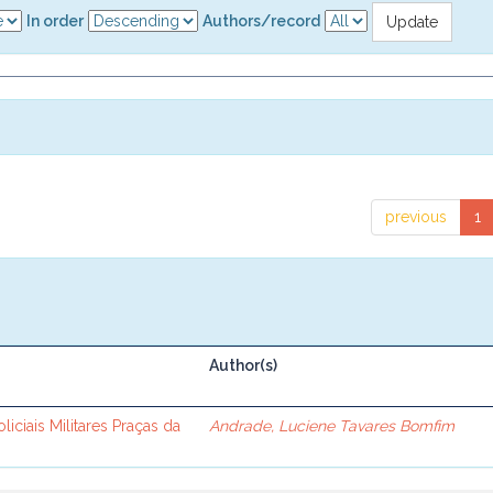
In order
Authors/record
previous
1
Author(s)
iciais Militares Praças da
Andrade, Luciene Tavares Bomfim