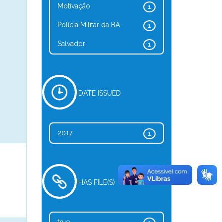
Motivação
1
Polícia Militar da BA
1
Salvador
1
DATE ISSUED
2017
1
HAS FILE(S)