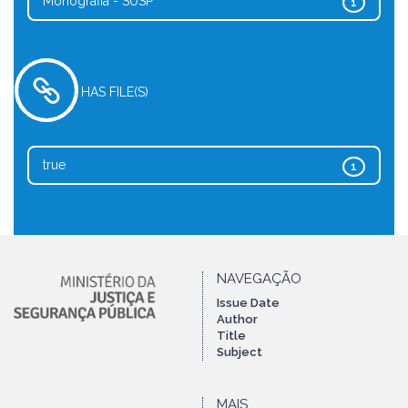
Monografia - SUSP
1
HAS FILE(S)
true
1
NAVEGAÇÃO
Issue Date
Author
Title
Subject
MAIS