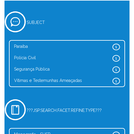
SUBJECT
Paraíba
1
Polícia Civil
1
Segurança Pública
1
Vítimas e Testemunhas Ameaçadas
1
???JSP.SEARCH.FACET.REFINE.TYPE???