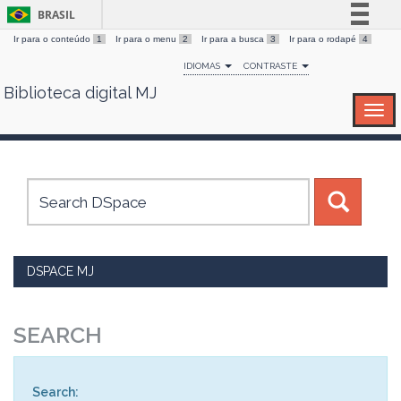
BRASIL
Ir para o conteúdo
1
Ir para o menu
2
Ir para a busca
3
Ir para o rodapé
4
Simplifique!
IDIOMAS
CONTRASTE
Comunica BR
Biblioteca digital MJ
Skip
Participe
navigation
Acesso à informação
Legislação
Canais
DSPACE MJ
SEARCH
Search: