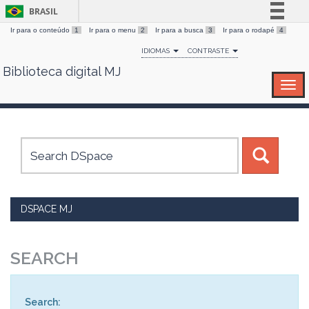
BRASIL
Ir para o conteúdo
1
Ir para o menu
2
Ir para a busca
3
Ir para o rodapé
4
Simplifique!
IDIOMAS
CONTRASTE
Comunica BR
Biblioteca digital MJ
Skip
Participe
navigation
Acesso à informação
Legislação
Canais
DSPACE MJ
SEARCH
Search: