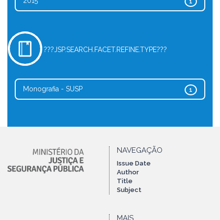
2015
1
???JSP.SEARCH.FACET.REFINE.TYPE???
Monografia - SUSP
1
NAVEGAÇÃO
Issue Date
Author
Title
Subject
MAIS