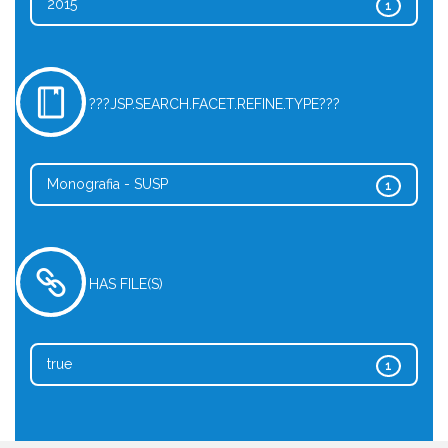
2015
1
???JSP.SEARCH.FACET.REFINE.TYPE???
Monografia - SUSP
1
HAS FILE(S)
true
1