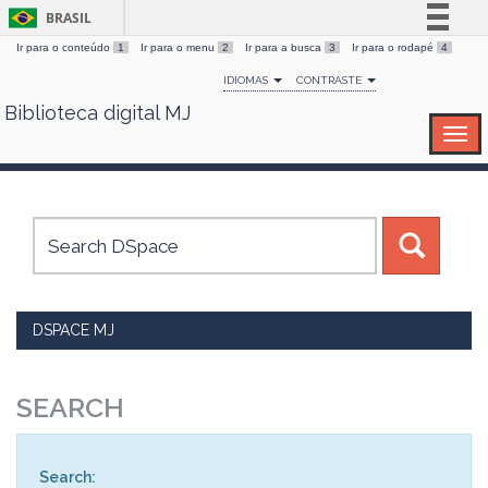
BRASIL
Ir para o conteúdo
1
Ir para o menu
2
Ir para a busca
3
Ir para o rodapé
4
Simplifique!
IDIOMAS
CONTRASTE
Comunica BR
Biblioteca digital MJ
Skip
Participe
navigation
Acesso à informação
Legislação
Canais
DSPACE MJ
SEARCH
Search: