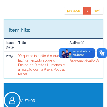
previous
1
next
Item hits:
Issue
Title
Author(s)
Date
2015
"O que se fala não é o que se
Costa, Davisson
faz": um estudo sobre o
Henrique Araújo da
Ensino de Direitos Humanos e
a relação com a Práxis Policial
Militar
AUTHOR