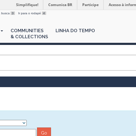
Simplifique!
Comunica BR
Participe
Acesso à infor
 a busca
3
Ir para o rodapé
4
COMMUNITIES
LINHA DO TEMPO
& COLLECTIONS