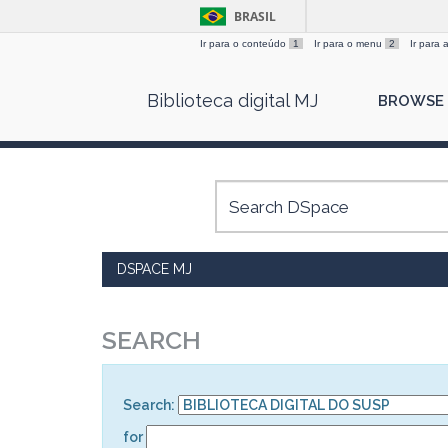
BRASIL
Ir para o conteúdo
1
Ir para o menu
2
Ir para
Skip
Biblioteca digital MJ
BROWSE
navigation
DSPACE MJ
SEARCH
Search:
for