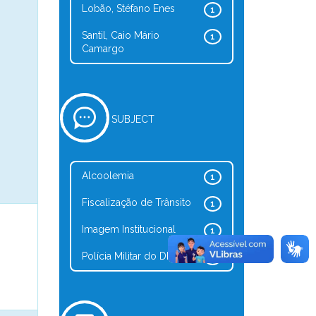
Lobão, Stéfano Enes
1
Santil, Caio Mário
1
Camargo
SUBJECT
Alcoolemia
1
Fiscalização de Trânsito
1
Imagem Institucional
1
Polícia Militar do DF
1