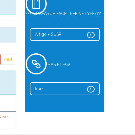
???JSP.SEARCH.FACET.REFINE.TYPE???
Artigo - SUSP
1
next
HAS FILE(S)
true
1
fano