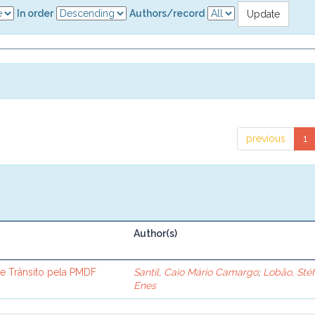
In order
Authors/record
previous
1
Author(s)
e Trânsito pela PMDF
Santil, Caio Mário Camargo
;
Lobão, Sté
Enes