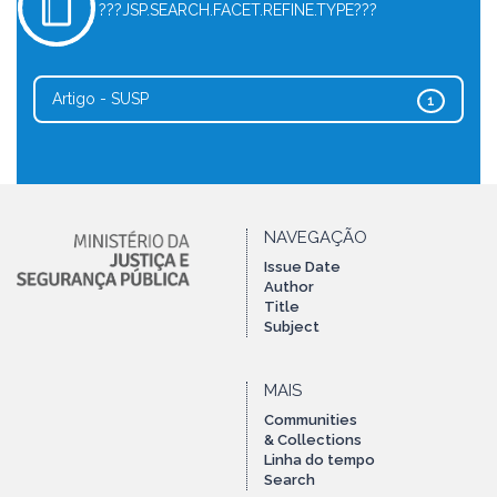
???JSP.SEARCH.FACET.REFINE.TYPE???
Artigo - SUSP
1
NAVEGAÇÃO
Issue Date
Author
Title
Subject
MAIS
Communities
& Collections
Linha do tempo
Search