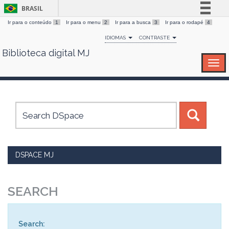
BRASIL
Ir para o conteúdo
1
Ir para o menu
2
Ir para a busca
3
Ir para o rodapé
4
Simplifique!
IDIOMAS
CONTRASTE
Comunica BR
Biblioteca digital MJ
Skip
Participe
navigation
Acesso à informação
Legislação
Canais
DSPACE MJ
SEARCH
Search: