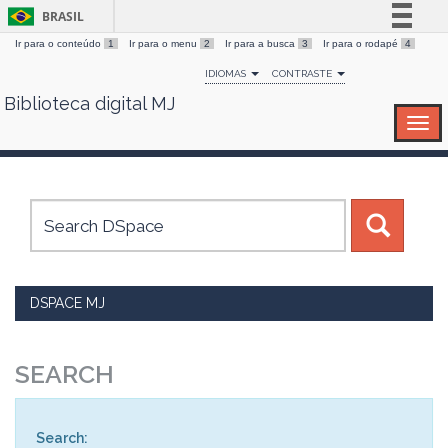
BRASIL
Ir para o conteúdo
1
Ir para o menu
2
Ir para a busca
3
Ir para o rodapé
4
Simplifique!
IDIOMAS
CONTRASTE
Comunica BR
Biblioteca digital MJ
Skip
Participe
navigation
Acesso à informação
Legislação
Canais
DSPACE MJ
SEARCH
Search: