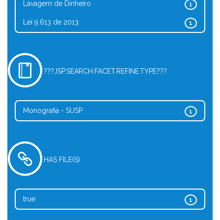
Lavagem de Dinheiro
1
Lei 9.613 de 2013
1
???JSP.SEARCH.FACET.REFINE.TYPE???
Monografia - SUSP
1
HAS FILE(S)
true
1