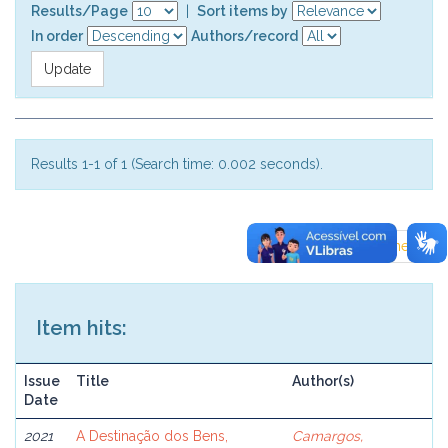
Results/Page
|
Sort items by
In order
Authors/record
Results 1-1 of 1 (Search time: 0.002 seconds).
previous
1
next
Item hits:
Issue
Title
Author(s)
Date
2021
A Destinação dos Bens,
Camargos,