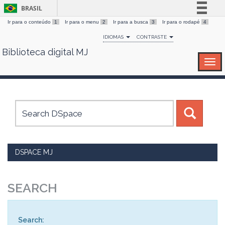
BRASIL
Ir para o conteúdo
1
Ir para o menu
2
Ir para a busca
3
Ir para o rodapé
4
Simplifique!
IDIOMAS
CONTRASTE
Comunica BR
Biblioteca digital MJ
Skip
Participe
navigation
Acesso à informação
Legislação
Canais
DSPACE MJ
SEARCH
Search: