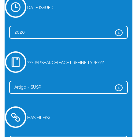
DATE ISSUED
2020
1
???JSP.SEARCH.FACET.REFINE.TYPE???
Artigo - SUSP
1
HAS FILE(S)