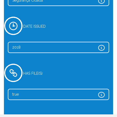
Segurança Cidadã
1
DATE ISSUED
2018
1
HAS FILE(S)
true
1