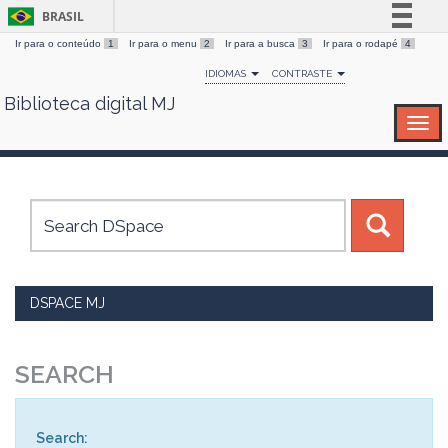
BRASIL
Ir para o conteúdo
1
Ir para o menu
2
Ir para a busca
3
Ir para o rodapé
4
Simplifique!
IDIOMAS
CONTRASTE
Comunica BR
Biblioteca digital MJ
Skip
Participe
navigation
Acesso à informação
Legislação
Canais
DSPACE MJ
SEARCH
Search: