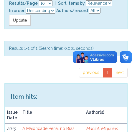
Results/Page
|
Sort items by
In order
Authors/record
Results 1-1 of 1 (Search time: 0.001 seconds).
previous
1
next
Item hits:
Issue
Title
Author(s)
Date
2015
A Maioridade Penal no Brasil:
Maciel, Miquéias