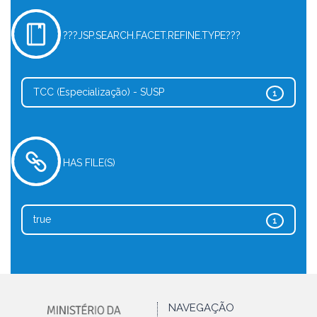
???JSP.SEARCH.FACET.REFINE.TYPE???
TCC (Especialização) - SUSP
1
HAS FILE(S)
true
1
NAVEGAÇÃO