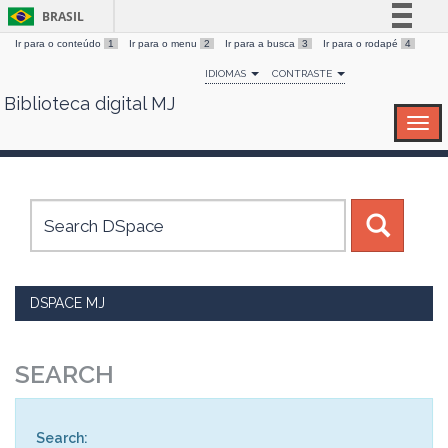
BRASIL
Ir para o conteúdo
1
Ir para o menu
2
Ir para a busca
3
Ir para o rodapé
4
Simplifique!
IDIOMAS
CONTRASTE
Comunica BR
Biblioteca digital MJ
Skip
Participe
navigation
Acesso à informação
Legislação
Canais
DSPACE MJ
SEARCH
Search: