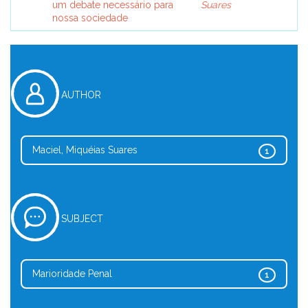
um debate necessário para
Suares
nossa sociedade
AUTHOR
Maciel, Miquéias Suares
1
SUBJECT
Marioridade Penal
1