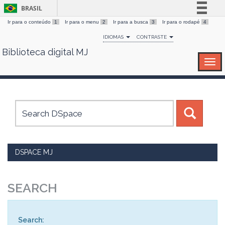
BRASIL
Ir para o conteúdo
1
Ir para o menu
2
Ir para a busca
3
Ir para o rodapé
4
Simplifique!
IDIOMAS
CONTRASTE
Comunica BR
Biblioteca digital MJ
Skip
Participe
navigation
Acesso à informação
Legislação
Canais
DSPACE MJ
SEARCH
Search: