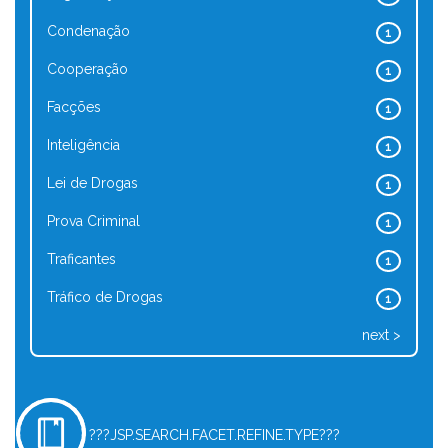
Condenação
1
Cooperação
1
Facções
1
Inteligência
1
Lei de Drogas
1
Prova Criminal
1
Traficantes
1
Tráfico de Drogas
1
next >
???JSP.SEARCH.FACET.REFINE.TYPE???