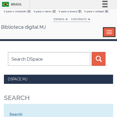
BRASIL
Ir para o conteúdo
1
Ir para o menu
2
Ir para a busca
3
Ir para o rodapé
4
Simplifique!
IDIOMAS
CONTRASTE
Comunica BR
Biblioteca digital MJ
Skip
Participe
navigation
Acesso à informação
Legislação
Canais
DSPACE MJ
SEARCH
Search: