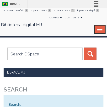
BRASIL
Ir para o conteúdo
1
Ir para o menu
2
Ir para a busca
3
Ir para o rodapé
4
Simplifique!
IDIOMAS
CONTRASTE
Comunica BR
Biblioteca digital MJ
Skip
Participe
navigation
Acesso à informação
Legislação
Canais
DSPACE MJ
SEARCH
Search: