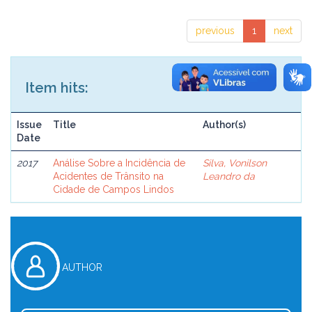
previous
1
next
Item hits:
Issue
Title
Author(s)
Date
2017
Análise Sobre a Incidência de
Silva, Vonilson
Acidentes de Trânsito na
Leandro da
Cidade de Campos Lindos
AUTHOR