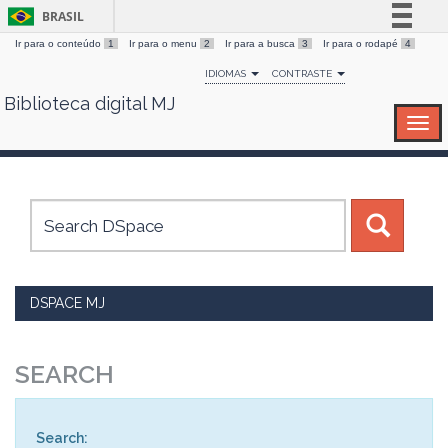
BRASIL
Ir para o conteúdo
1
Ir para o menu
2
Ir para a busca
3
Ir para o rodapé
4
Simplifique!
IDIOMAS
CONTRASTE
Comunica BR
Biblioteca digital MJ
Skip
Participe
navigation
Acesso à informação
Legislação
Canais
DSPACE MJ
SEARCH
Search: