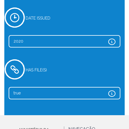
DATE ISSUED
2020
1
HAS FILE(S)
true
1