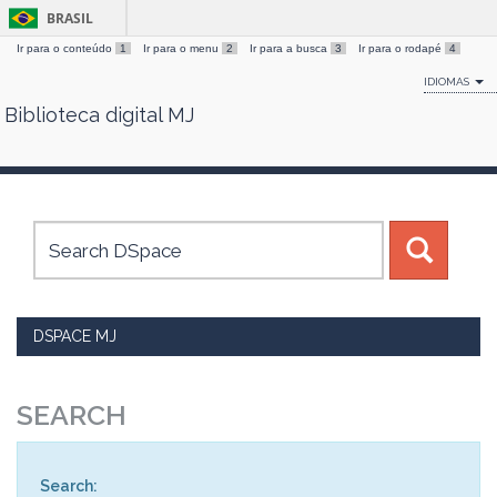
BRASIL
Ir para o conteúdo
1
Ir para o menu
2
Ir para a busca
3
Ir para o rodapé
4
IDIOMAS
Biblioteca digital MJ
Skip
navigation
DSPACE MJ
SEARCH
Search: