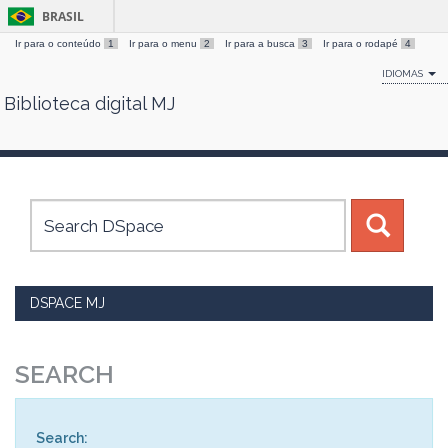
BRASIL
Ir para o conteúdo
1
Ir para o menu
2
Ir para a busca
3
Ir para o rodapé
4
IDIOMAS
Biblioteca digital MJ
Skip
navigation
DSPACE MJ
SEARCH
Search: