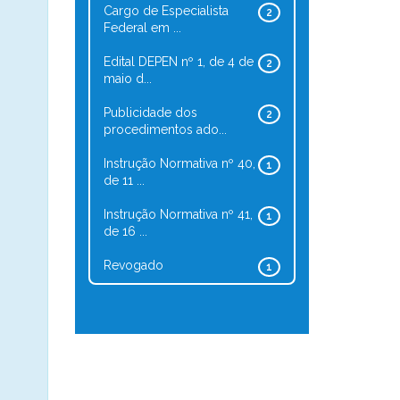
Cargo de Especialista
2
Federal em ...
Edital DEPEN nº 1, de 4 de
2
maio d...
Publicidade dos
2
procedimentos ado...
Instrução Normativa nº 40,
1
de 11 ...
Instrução Normativa nº 41,
1
de 16 ...
Revogado
1