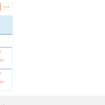
next
a
RA
a
RA