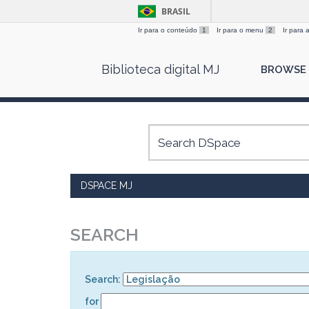
BRASIL
Ir para o conteúdo
1
Ir para o menu
2
Ir para
Skip
Biblioteca digital MJ
BROWSE
navigation
DSPACE MJ
SEARCH
Search:
for