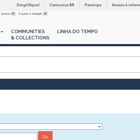
Simplifique!
Comunica BR
Participe
Acesso à infor
 a busca
3
Ir para o rodapé
4
COMMUNITIES
LINHA DO TEMPO
& COLLECTIONS