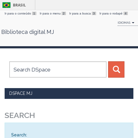
BRASIL
Ir para o conteúdo
1
Ir para o menu
2
Ir para a busca
3
Ir para o rodapé
4
IDIOMAS
Biblioteca digital MJ
Skip
navigation
DSPACE MJ
SEARCH
Search: