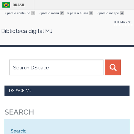
BRASIL
Ir para o conteúdo
1
Ir para o menu
2
Ir para a busca
3
Ir para o rodapé
4
IDIOMAS
Biblioteca digital MJ
Skip
navigation
DSPACE MJ
SEARCH
Search: