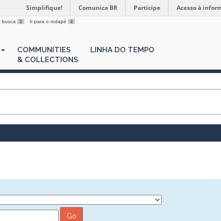
Simplifique!
Comunica BR
Participe
Acesso à infor
 a busca
3
Ir para o rodapé
4
COMMUNITIES
LINHA DO TEMPO
& COLLECTIONS