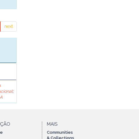
next
a
cional
;
ÇA
AÇÃO
MAIS
te
Communities
& Collections