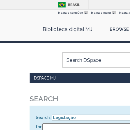
BRASIL
Ir para o conteúdo
1
Ir para o menu
2
Ir para
Skip
Biblioteca digital MJ
BROWSE
navigation
DSPACE MJ
SEARCH
Search:
for