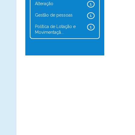
Alteração
1
Gestão de pessoas
1
Política de Lotação e
1
Movimentaçã...