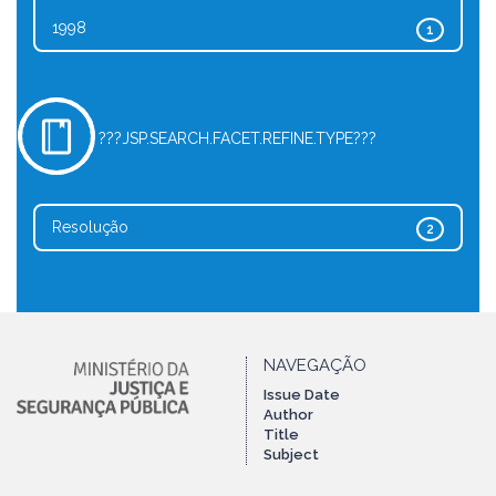
1998
1
???JSP.SEARCH.FACET.REFINE.TYPE???
Resolução
2
NAVEGAÇÃO
Issue Date
Author
Title
Subject