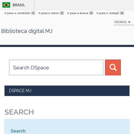
BRASIL
Ir para o conteúdo
1
Ir para o menu
2
Ir para a busca
3
Ir para o rodapé
4
IDIOMAS
Biblioteca digital MJ
Skip
navigation
DSPACE MJ
SEARCH
Search: