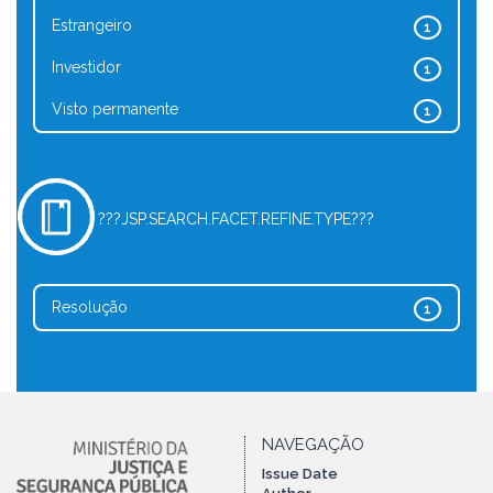
Estrangeiro
1
Investidor
1
Visto permanente
1
???JSP.SEARCH.FACET.REFINE.TYPE???
Resolução
1
NAVEGAÇÃO
Issue Date