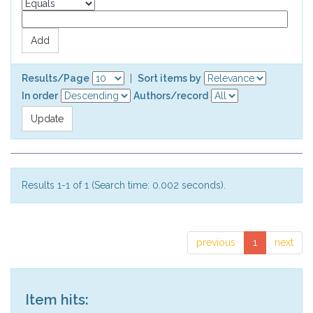
Results/Page
|
Sort items by
In order
Authors/record
Results 1-1 of 1 (Search time: 0.002 seconds).
previous
1
next
Item hits: