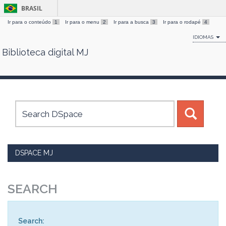
BRASIL
Ir para o conteúdo
1
Ir para o menu
2
Ir para a busca
3
Ir para o rodapé
4
IDIOMAS
Biblioteca digital MJ
Skip
navigation
DSPACE MJ
SEARCH
Search: