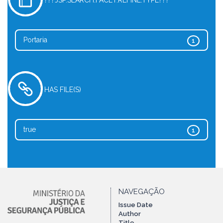
???JSP.SEARCH.FACET.REFINE.TYPE???
Portaria
1
HAS FILE(S)
true
1
NAVEGAÇÃO
Issue Date
Author
Title