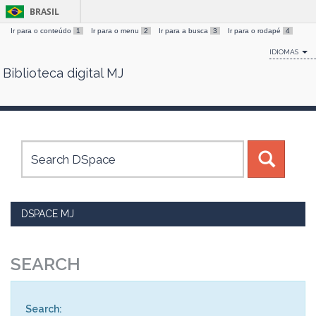
BRASIL
Ir para o conteúdo
1
Ir para o menu
2
Ir para a busca
3
Ir para o rodapé
4
IDIOMAS
Biblioteca digital MJ
Skip
navigation
DSPACE MJ
SEARCH
Search: