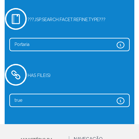
???JSP.SEARCH.FACET.REFINE.TYPE???
Portaria
1
HAS FILE(S)
true
1