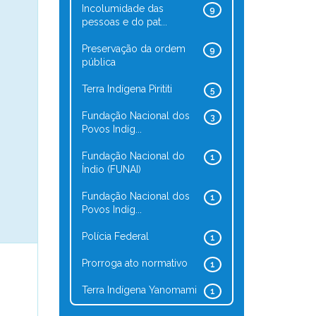
Incolumidade das
9
pessoas e do pat...
Preservação da ordem
9
pública
Terra Indígena Pirititi
5
Fundação Nacional dos
3
Povos Indíg...
Fundação Nacional do
1
Índio (FUNAI)
Fundação Nacional dos
1
Povos Indíg...
Polícia Federal
1
Prorroga ato normativo
1
Terra Indígena Yanomami
1