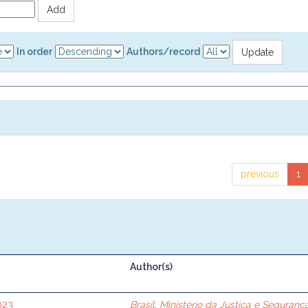
In order
Authors/record
previous
1
Author(s)
023
Brasil. Ministério da Justiça e Seguranç