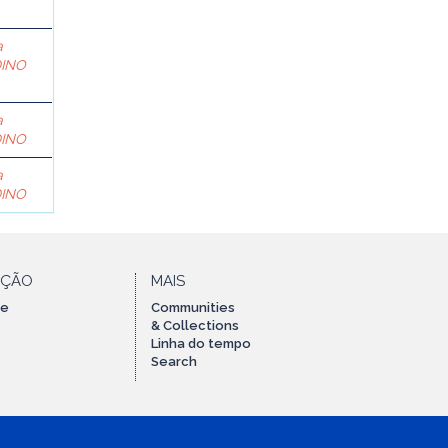
a
DINO
a
DINO
a
DINO
AÇÃO
MAIS
te
Communities
& Collections
Linha do tempo
Search