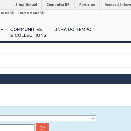
Simplifique!
Comunica BR
Participe
Acesso à infor
 a busca
3
Ir para o rodapé
4
COMMUNITIES
LINHA DO TEMPO
& COLLECTIONS