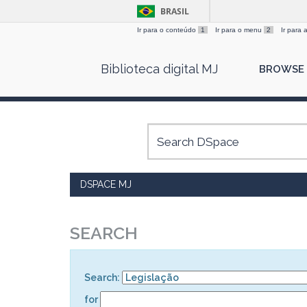
BRASIL
Ir para o conteúdo
1
Ir para o menu
2
Ir para
Skip
Biblioteca digital MJ
BROWSE
navigation
DSPACE MJ
SEARCH
Search:
for