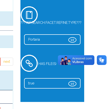
???JSP.SEARCH.FACET.REFINE.TYPE???
Portaria
10
next
HAS FILE(S)
true
10
a