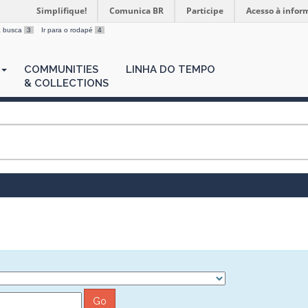
Simplifique!
Comunica BR
Participe
Acesso à infor
 a busca
3
Ir para o rodapé
4
COMMUNITIES
LINHA DO TEMPO
& COLLECTIONS