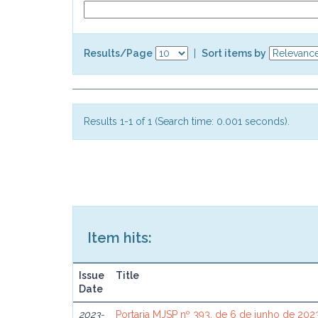
Results/Page
|
Sort items by
Results 1-1 of 1 (Search time: 0.001 seconds).
Item hits:
Issue
Title
Date
2023-
Portaria MJSP nº 393, de 6 de junho de 202