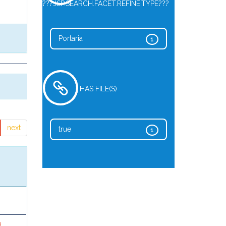
???JSP.SEARCH.FACET.REFINE.TYPE???
Portaria
1
HAS FILE(S)
next
true
1
a