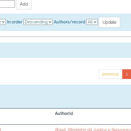
In order
Authors/record
previous
1
Author(s)
3
Brasil. Ministério da Justiça e Seguranç