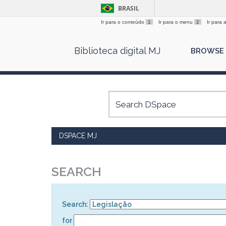
BRASIL
Ir para o conteúdo
1
Ir para o menu
2
Ir para
Skip
Biblioteca digital MJ
BROWSE
navigation
DSPACE MJ
SEARCH
Search:
for