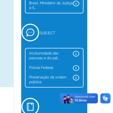
Brasil. Ministério da Justiça
1
e S...
SUBJECT
Incolumidade das
1
pessoas e do pat...
Polícia Federal
1
Preservação da ordem
1
pública