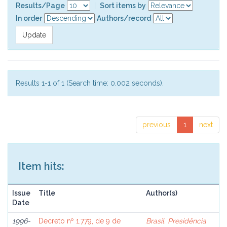
Results/Page
|
Sort items by
In order
Authors/record
Results 1-1 of 1 (Search time: 0.002 seconds).
previous
1
next
Item hits:
Issue
Title
Author(s)
Date
1996-
Decreto nº 1.779, de 9 de
Brasil. Presidência