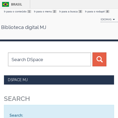
BRASIL
Ir para o conteúdo
1
Ir para o menu
2
Ir para a busca
3
Ir para o rodapé
4
IDIOMAS
Biblioteca digital MJ
Skip
navigation
DSPACE MJ
SEARCH
Search: