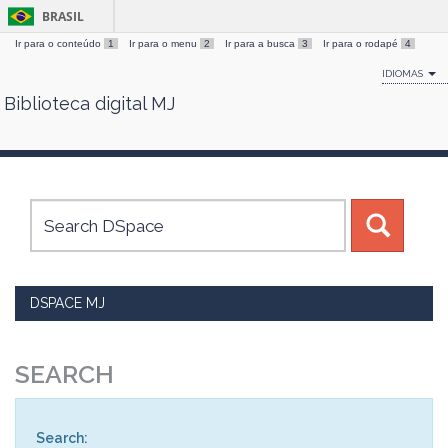
BRASIL
Ir para o conteúdo
1
Ir para o menu
2
Ir para a busca
3
Ir para o rodapé
4
IDIOMAS
Biblioteca digital MJ
Skip
navigation
DSPACE MJ
SEARCH
Search: