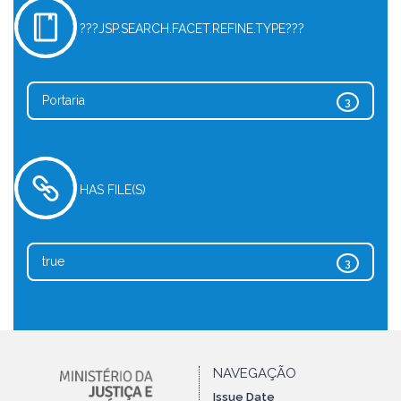
???JSP.SEARCH.FACET.REFINE.TYPE???
Portaria
3
HAS FILE(S)
true
3
NAVEGAÇÃO
Issue Date