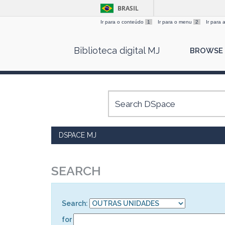
BRASIL
Ir para o conteúdo
1
Ir para o menu
2
Ir para
Skip
Biblioteca digital MJ
BROWSE
navigation
DSPACE MJ
SEARCH
Search:
for