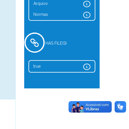
Arquivo
1
Normas
1
HAS FILE(S)
true
1