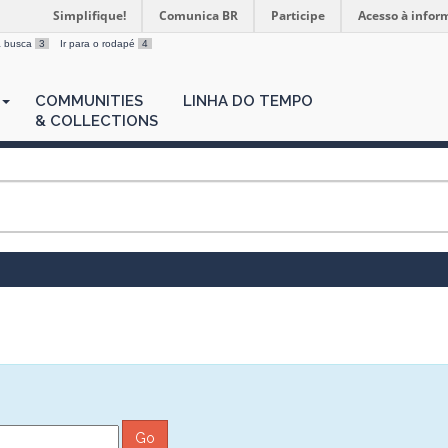
Simplifique!
Comunica BR
Participe
Acesso à infor
 a busca
3
Ir para o rodapé
4
COMMUNITIES
LINHA DO TEMPO
& COLLECTIONS