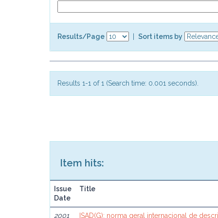
Results/Page
|
Sort items by
Results 1-1 of 1 (Search time: 0.001 seconds).
Item hits:
Issue
Title
Date
2001
ISAD(G): norma geral internacional de descri