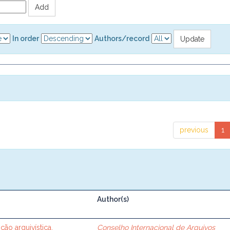
In order
Authors/record
previous
1
Author(s)
ção arquivística.
Conselho Internacional de Arquivos