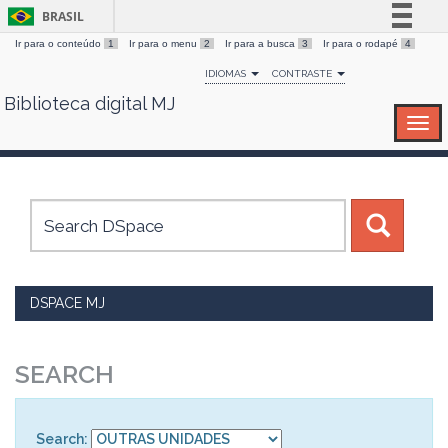
BRASIL
Ir para o conteúdo
1
Ir para o menu
2
Ir para a busca
3
Ir para o rodapé
4
Simplifique!
IDIOMAS
CONTRASTE
Comunica BR
Biblioteca digital MJ
Skip
Participe
navigation
Acesso à informação
Legislação
Canais
DSPACE MJ
SEARCH
Search: