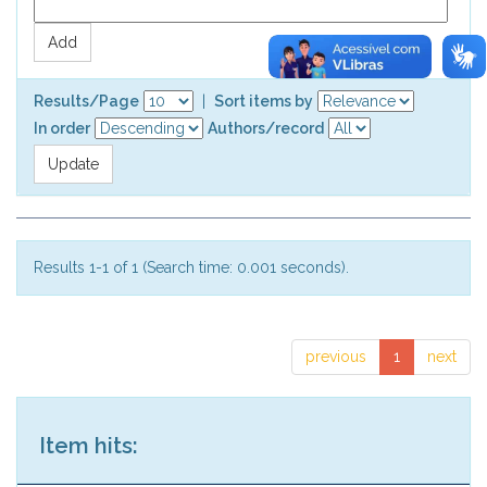
Results/Page
|
Sort items by
In order
Authors/record
Results 1-1 of 1 (Search time: 0.001 seconds).
previous
1
next
Item hits: