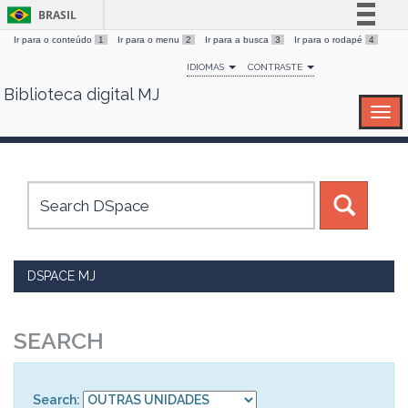
BRASIL
Ir para o conteúdo
1
Ir para o menu
2
Ir para a busca
3
Ir para o rodapé
4
Simplifique!
IDIOMAS
CONTRASTE
Comunica BR
Biblioteca digital MJ
Skip
Participe
navigation
Acesso à informação
Legislação
Canais
DSPACE MJ
SEARCH
Search: