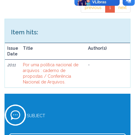
previous
1
next
Item hits:
Issue
Title
Author(s)
Date
2011
Por uma política nacional de
-
arquivos : caderno de
propostas / Conferência
Nacional de Arquivos.
SUBJECT