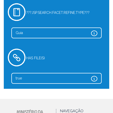
???JSP.SEARCH.FACET.REFINE.TYPE???
Guia
1
HAS FILE(S)
true
1
NAVEGAÇÃO