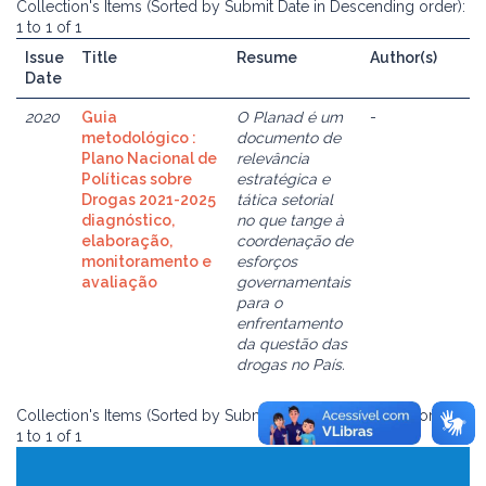
Collection's Items (Sorted by Submit Date in Descending order):
1 to 1 of 1
Issue
Title
Resume
Author(s)
Date
2020
Guia
O Planad é um
-
metodológico :
documento de
Plano Nacional de
relevância
Políticas sobre
estratégica e
Drogas 2021-2025
tática setorial
diagnóstico,
no que tange à
elaboração,
coordenação de
monitoramento e
esforços
avaliação
governamentais
para o
enfrentamento
da questão das
drogas no País.
Collection's Items (Sorted by Submit Date in Descending order):
1 to 1 of 1