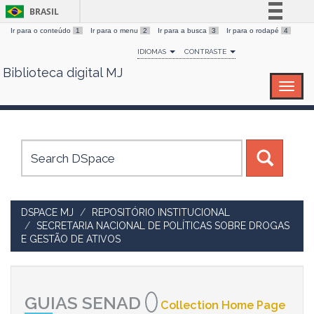
BRASIL
Ir para o conteúdo
1
Ir para o menu
2
Ir para a busca
3
Ir para o rodapé
4
Simplifique!
IDIOMAS
CONTRASTE
Comunica BR
Biblioteca digital MJ
Skip
Participe
navigation
Acesso à informação
Legislação
Canais
DSPACE MJ
REPOSITÓRIO INSTITUCIONAL
SECRETARIA NACIONAL DE POLÍTICAS SOBRE DROGAS
E GESTÃO DE ATIVOS
GUIAS SENAD
Collection Home Page