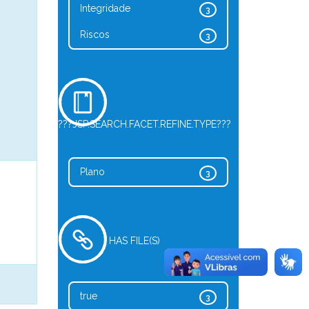
Integridade
3
Riscos
3
???JSP.SEARCH.FACET.REFINE.TYPE???
Plano
3
HAS FILE(S)
true
3