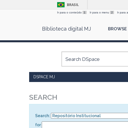
BRASIL
Ir para o conteúdo
1
Ir para o menu
2
Ir para
Skip
Biblioteca digital MJ
BROWSE
navigation
DSPACE MJ
SEARCH
Search:
for