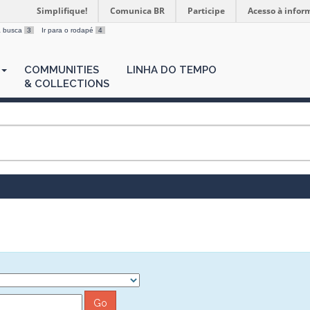
Simplifique!
Comunica BR
Participe
Acesso à infor
 a busca
3
Ir para o rodapé
4
COMMUNITIES
LINHA DO TEMPO
& COLLECTIONS