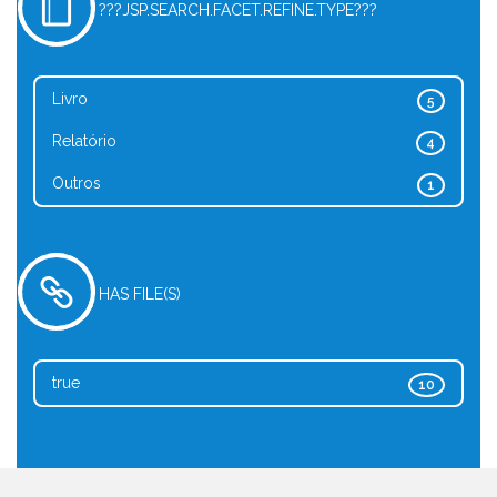
???JSP.SEARCH.FACET.REFINE.TYPE???
Livro
5
Relatório
4
Outros
1
HAS FILE(S)
true
10