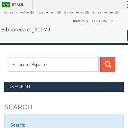
BRASIL
Ir para o conteúdo
1
Ir para o menu
2
Ir para a busca
3
Ir para o rodapé
4
Simplifique!
IDIOMAS
CONTRASTE
Comunica BR
Biblioteca digital MJ
Skip
Participe
navigation
Acesso à informação
Legislação
Canais
DSPACE MJ
SEARCH
Search: