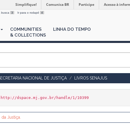
Simplifique!
Comunica BR
Participe
Acesso à infor
 a busca
3
Ir para o rodapé
4
COMMUNITIES
LINHA DO TEMPO
& COLLECTIONS
SECRETARIA NACIONAL DE JUSTIÇA
LIVROS SENAJUS
http://dspace.mj.gov.br/handle/1/10399
o da Justiça.