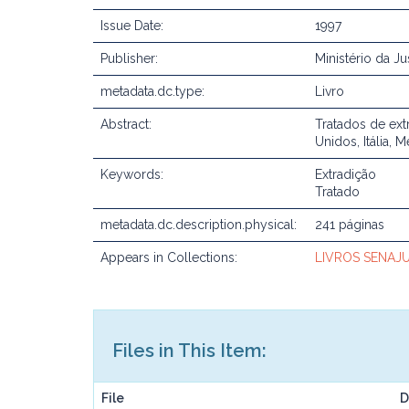
Issue Date:
1997
Publisher:
Ministério da J
metadata.dc.type:
Livro
Abstract:
Tratados de ext
Unidos, Itália, 
Keywords:
Extradição
Tratado
metadata.dc.description.physical:
241 páginas
Appears in Collections:
LIVROS SENAJ
Files in This Item:
File
D