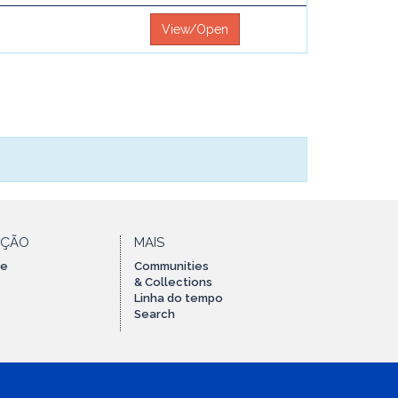
View/Open
AÇÃO
MAIS
te
Communities
& Collections
Linha do tempo
Search