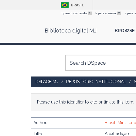
BRASIL
Ir para o conteúdo
1
Ir para o menu
2
Ir para
Skip
Biblioteca digital MJ
BROWSE
navigation
DSPACE MJ
REPOSITÓRIO INSTITUCIONAL
Please use this identifier to cite or link to this item:
Authors:
Brasil. Ministéri
Title:
A extradição