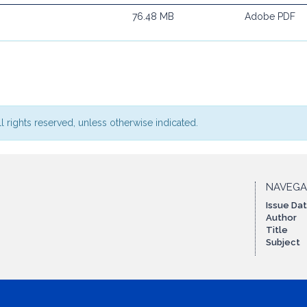
76.48 MB
Adobe PDF
l rights reserved, unless otherwise indicated.
NAVEG
Issue Da
Author
Title
Subject