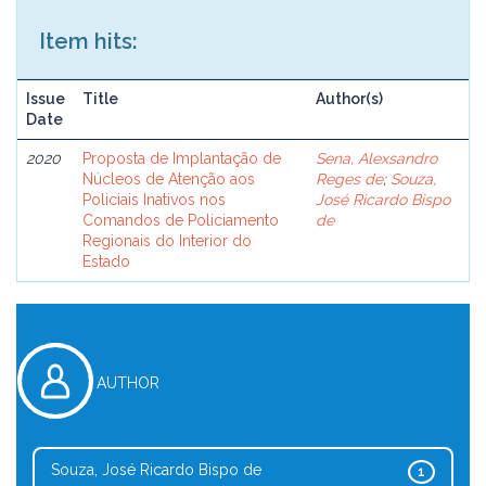
Item hits:
Issue
Title
Author(s)
Date
2020
Proposta de Implantação de
Sena, Alexsandro
Núcleos de Atenção aos
Reges de
;
Souza,
Policiais Inativos nos
José Ricardo Bispo
Comandos de Policiamento
de
Regionais do Interior do
Estado
AUTHOR
Souza, José Ricardo Bispo de
1