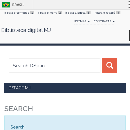
BRASIL
Ir para o conteúdo
1
Ir para o menu
2
Ir para a busca
3
Ir para o rodapé
4
Simplifique!
IDIOMAS
CONTRASTE
Comunica BR
Biblioteca digital MJ
Skip
Participe
navigation
Acesso à informação
Legislação
Canais
DSPACE MJ
SEARCH
Search: