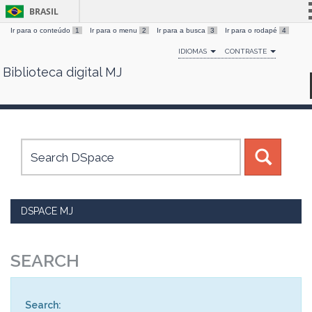
BRASIL
Ir para o conteúdo
1
Ir para o menu
2
Ir para a busca
3
Ir para o rodapé
4
Simplifique!
IDIOMAS
CONTRASTE
Comunica BR
Biblioteca digital MJ
Skip
Participe
navigation
Acesso à informação
Legislação
Canais
DSPACE MJ
SEARCH
Search: