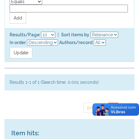
Results/Page
|
Sort items by
In order
Authors/record
Results 1-1 of 1 (Search time: 0.001 seconds).
previous
1
next
Item hits: