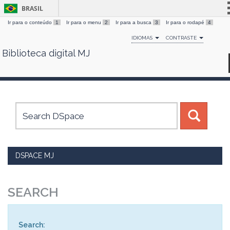
BRASIL
Ir para o conteúdo
1
Ir para o menu
2
Ir para a busca
3
Ir para o rodapé
4
Simplifique!
IDIOMAS
CONTRASTE
Comunica BR
Biblioteca digital MJ
Skip
Participe
navigation
Acesso à informação
Legislação
Canais
DSPACE MJ
SEARCH
Search: