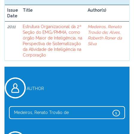
Issue
Title
Author(s)
Date
2011
Estrutura Organizacional da 2ª
Medeiros, Renato
Seção do EMG/PMMA, como
Trovão de
;
Alves,
órgão Maior de Inteligência, na
Roberth Roner da
Perspectiva de Sistematização
Silva
da Atividade de Inteligência na
Corporação
AUTHOR
Medeiros, Renato Trovão de
1