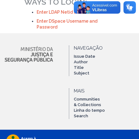
WAYS TO LOGIN:
Enter LDAP Netid and Password
Enter DSpace Username and
Password
NAVEGAÇÃO
Issue Date
Author
Title
Subject
MAIS
Communities
& Collections
Linha do tempo
Search