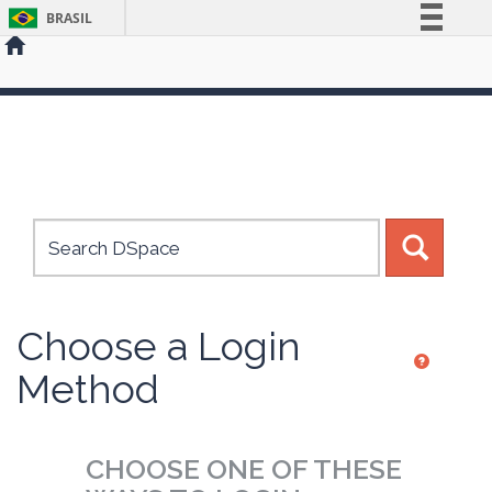
BRASIL
Simplifique!
Comunica BR
Skip
Participe
navigation
Acesso à informação
Legislação
Canais
Choose a Login
Method
CHOOSE ONE OF THESE