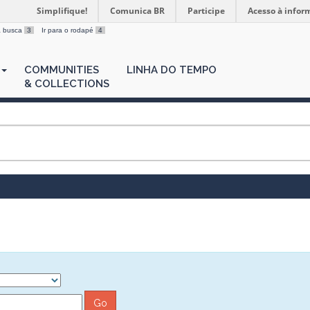
Simplifique!
Comunica BR
Participe
Acesso à infor
 a busca
3
Ir para o rodapé
4
COMMUNITIES
LINHA DO TEMPO
& COLLECTIONS