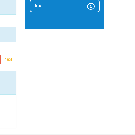
true
1
next