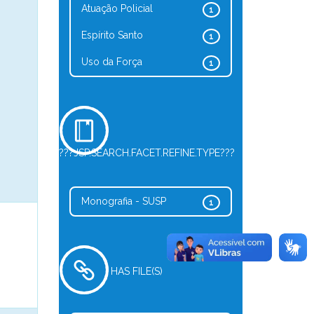
Atuação Policial
1
Espírito Santo
1
Uso da Força
1
???JSP.SEARCH.FACET.REFINE.TYPE???
Monografia - SUSP
1
HAS FILE(S)