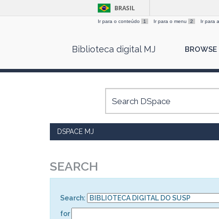
BRASIL
Ir para o conteúdo
1
Ir para o menu
2
Ir para
Skip
Biblioteca digital MJ
BROWSE
navigation
DSPACE MJ
SEARCH
Search:
for