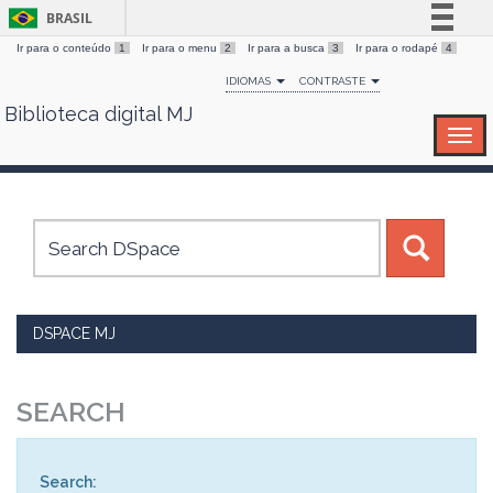
BRASIL
Ir para o conteúdo
1
Ir para o menu
2
Ir para a busca
3
Ir para o rodapé
4
Simplifique!
IDIOMAS
CONTRASTE
Comunica BR
Biblioteca digital MJ
Skip
Participe
navigation
Acesso à informação
Legislação
Canais
DSPACE MJ
SEARCH
Search: