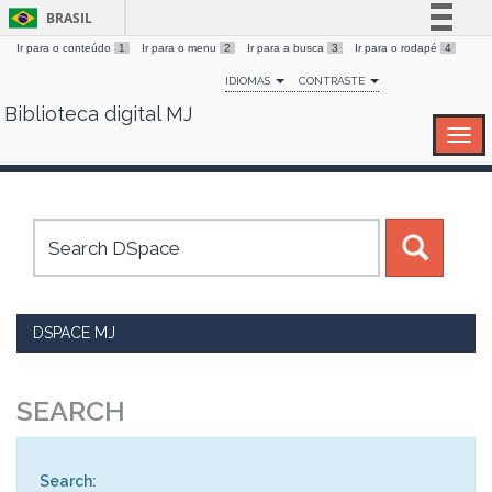
BRASIL
Ir para o conteúdo
1
Ir para o menu
2
Ir para a busca
3
Ir para o rodapé
4
Simplifique!
IDIOMAS
CONTRASTE
Comunica BR
Biblioteca digital MJ
Skip
Participe
navigation
Acesso à informação
Legislação
Canais
DSPACE MJ
SEARCH
Search: