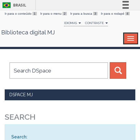
BRASIL
Ir para o conteúdo
1
Ir para o menu
2
Ir para a busca
3
Ir para o rodapé
4
Simplifique!
IDIOMAS
CONTRASTE
Comunica BR
Biblioteca digital MJ
Skip
Participe
navigation
Acesso à informação
Legislação
Canais
DSPACE MJ
SEARCH
Search: