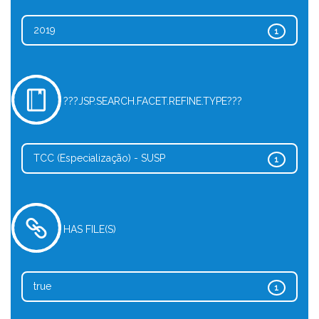
2019
1
???JSP.SEARCH.FACET.REFINE.TYPE???
TCC (Especialização) - SUSP
1
HAS FILE(S)
true
1