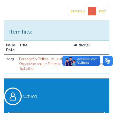
previous
1
next
Item hits:
Issue
Title
Author(s)
Date
2019
Percepção Policial da Justiça
Takano, Danilo
Organizacional e Estresse no
Alexandre Soares
Trabalho
AUTHOR