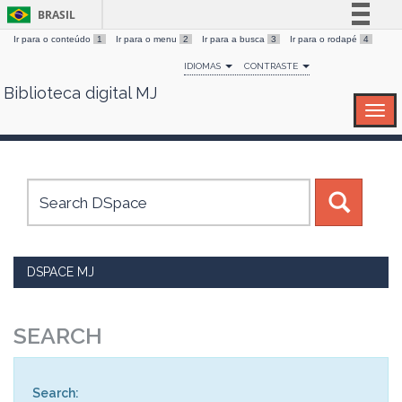
BRASIL
Ir para o conteúdo
1
Ir para o menu
2
Ir para a busca
3
Ir para o rodapé
4
Simplifique!
IDIOMAS
CONTRASTE
Comunica BR
Biblioteca digital MJ
Skip
Participe
navigation
Acesso à informação
Legislação
Canais
DSPACE MJ
SEARCH
Search: