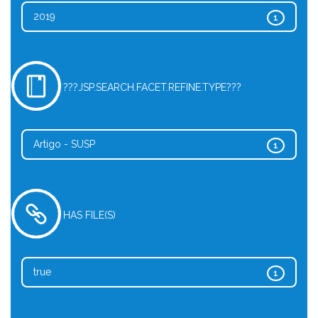
2019
1
???JSP.SEARCH.FACET.REFINE.TYPE???
Artigo - SUSP
1
HAS FILE(S)
true
1