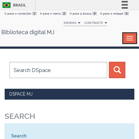
BRASIL
Ir para o conteúdo
1
Ir para o menu
2
Ir para a busca
3
Ir para o rodapé
4
Simplifique!
IDIOMAS
CONTRASTE
Comunica BR
Biblioteca digital MJ
Skip
Participe
navigation
Acesso à informação
Legislação
Canais
DSPACE MJ
SEARCH
Search: