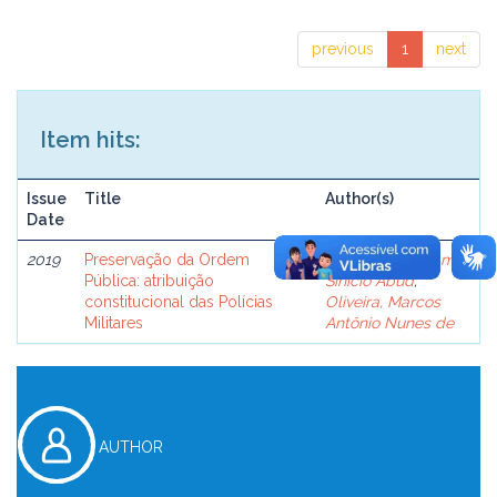
previous
1
next
Item hits:
Issue
Title
Author(s)
Date
2019
Preservação da Ordem
Cury, Nafêz Imamy
Pública: atribuição
Sinício Abud
;
constitucional das Polícias
Oliveira, Marcos
Militares
Antônio Nunes de
AUTHOR