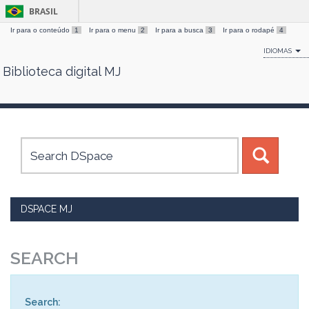
BRASIL
Ir para o conteúdo
1
Ir para o menu
2
Ir para a busca
3
Ir para o rodapé
4
IDIOMAS
Biblioteca digital MJ
Skip
navigation
DSPACE MJ
SEARCH
Search: