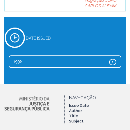
Imigração
;
JOÃO
CARLOS ALEXIM
DATE ISSUED
1998
1
NAVEGAÇÃO
Issue Date
Author
Title
Subject