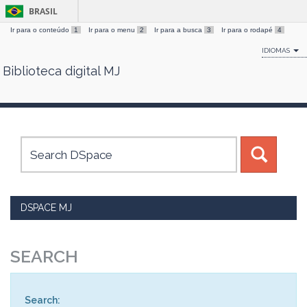
BRASIL
Ir para o conteúdo
1
Ir para o menu
2
Ir para a busca
3
Ir para o rodapé
4
IDIOMAS
Biblioteca digital MJ
Skip
navigation
DSPACE MJ
SEARCH
Search: