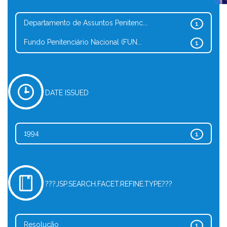
Departamento de Assuntos Penitenc...
1
Fundo Penitenciário Nacional (FUN...
1
DATE ISSUED
1994
1
???JSP.SEARCH.FACET.REFINE.TYPE???
Resolução
1