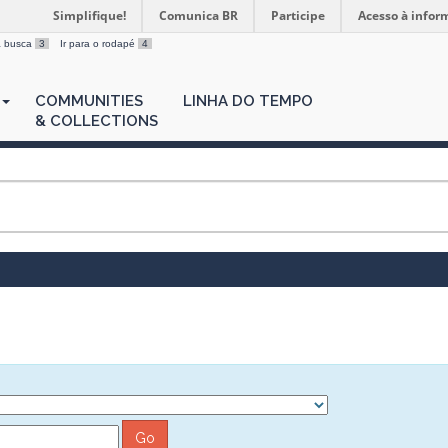
Simplifique!
Comunica BR
Participe
Acesso à infor
 a busca
3
Ir para o rodapé
4
COMMUNITIES
LINHA DO TEMPO
& COLLECTIONS