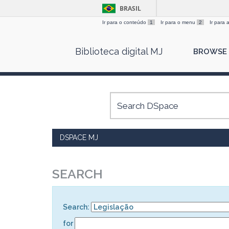
BRASIL
Ir para o conteúdo
1
Ir para o menu
2
Ir para
Skip
Biblioteca digital MJ
BROWSE
navigation
DSPACE MJ
SEARCH
Search:
for