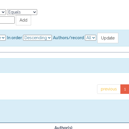
In order
Authors/record
previous
1
Author(s)